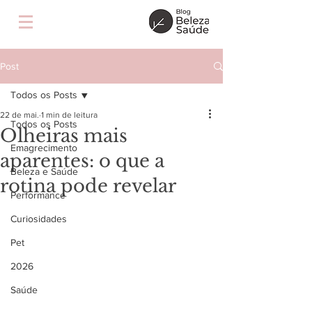
Post
Todos os Posts
22 de mai.
1 min de leitura
Todos os Posts
Olheiras mais
Emagrecimento
aparentes: o que a
Beleza e Saúde
rotina pode revelar
Performance
Curiosidades
Pet
2026
Saúde