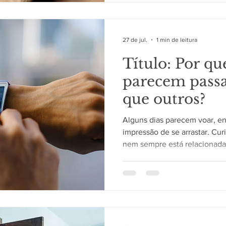
envolvidas com memória, ate
27 de jul.
1 min de leitura
Título: Por qu
parecem passa
que outros?
Alguns dias parecem voar, e
impressão de se arrastar. Cu
nem sempre está relacionada
o cérebro processa informaç
ao longo da rotina. A sensaç
conforme diferentes estímul
cérebro percebe a passagem
tempo depende da atividade d
responsáveis pela atenção, 