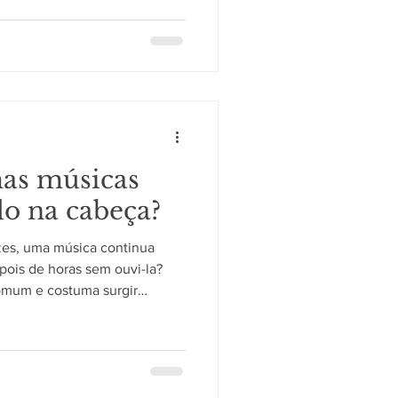
nismo segue um ritmo interno
ões ao longo de 24 horas. O
 organismo O corpo possui
ronizar processos como
a corporal, produção hormonal
Esse conjunto
as músicas
do na cabeça?
zes, uma música continua
ois de horas sem ouvi-la?
omum e costuma surgir
, como dirigir, caminhar ou
Embora possa causar
o funcionamento natural do
stra padrões sonoros Ao ouvir
iferentes áreas cerebrais