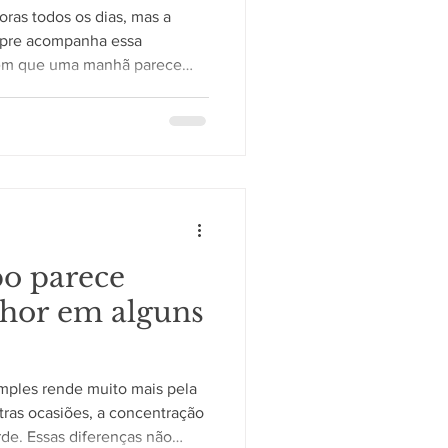
ras todos os dias, mas a
pre acompanha essa
 em que uma manhã parece
 enquanto uma tarde pode dar
ais. Essa percepção é
pende de diferentes estímulos
ina. Como o cérebro interpreta
epção do tempo não funciona
 O cérebro organiza
po parece
hor em alguns
mples rende muito mais pela
ras ocasiões, a concentração
de. Essas diferenças não