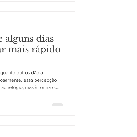
nção e processamento auditiv
e alguns dias
r mais rápido
nquanto outros dão a
riosamente, essa percepção
 ao relógio, mas à forma como
ões, emoções e experiências
ão de tempo pode variar
os do cotidiano. Como o
 do tempo A percepção do
e diferentes áreas cerebrais
memória e processamento das