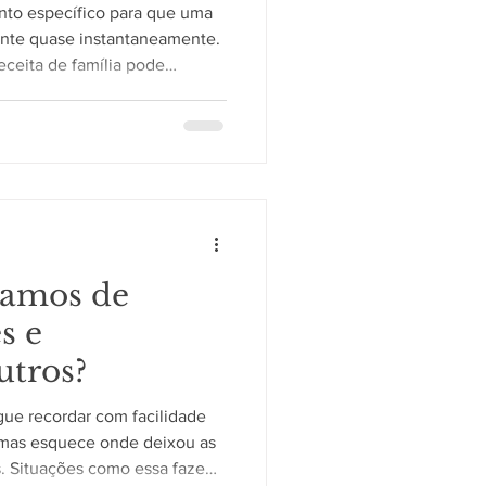
nto específico para que uma
nte quase instantaneamente.
ceita de família pode
momentos vividos há muitos
omum e demonstra como
trabalham de forma integrada.
juntos O paladar e o olfato
regiões cerebrais responsáveis
ções e das lembranç
ramos de
s e
utros?
ue recordar com facilidade
 mas esquece onde deixou as
. Situações como essa fazem