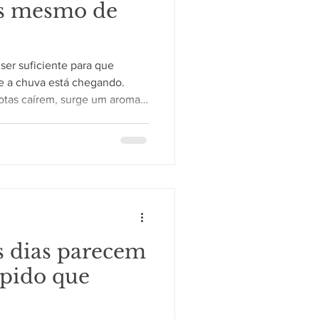
es mesmo de
er suficiente para que
e a chuva está chegando.
otas caírem, surge um aroma
unciar a mudança do tempo.
penas da imaginação: ela
que acontecem na atmosfera e
formado Durante os períodos
s e o próprio solo liberam
 acumuladas na superfíci
s dias parecem
ápido que