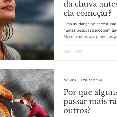
da chuva ant
ela começar?
Uma mudança no ar costuma s
muitas pessoas percebam qu
Mesmo antes das primeiras g
característico que parece an
Essa sensação não depende a
envolve processos naturais 
no solo. Como esse aroma é 
secos, plantas, microrganismo
substâncias que permanecem
há 4 dias
1 min de leitura
Por que algun
passar mais r
outros?