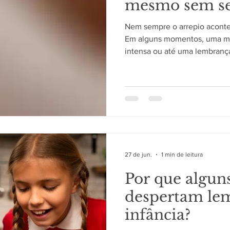
mesmo sem sen
Nem sempre o arrepio aconte
Em alguns momentos, uma m
intensa ou até uma lembranç
essa reação. Embora dure ap
demonstra como diferentes s
trabalham de forma integrada
do frio O arrepio ocorre qu
ligados aos pelos da pele se
Esse mecanismo faz parte da
27 de jun.
1 min de leitura
Por que algun
despertam le
infância?