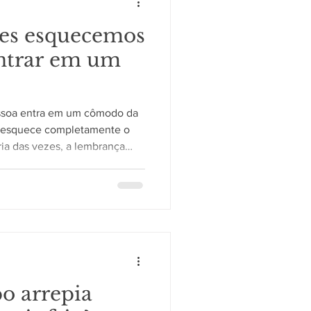
zes esquecemos
entrar em um
ssoa entra em um cômodo da
, esquece completamente o
ria das vezes, a lembrança
sse pequeno "branco" costuma
 o funcionamento da memória
aniza informações o tempo
árias, o cérebro processa uma
ulos ao mesmo tempo. Ao
onar a atenção para
po arrepia