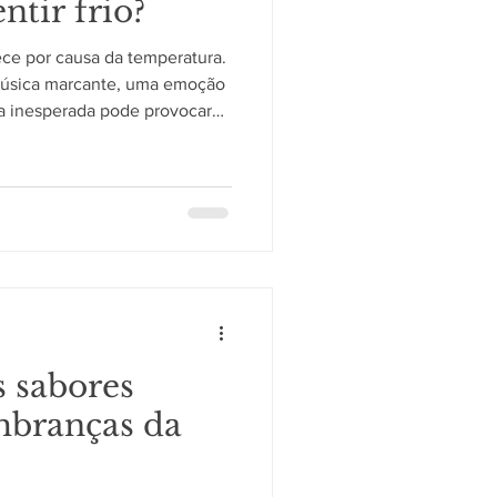
tir frio?
ce por causa da temperatura.
úsica marcante, uma emoção
a inesperada pode provocar
enas alguns segundos, ela
istemas do organismo
. Uma resposta que vai além
ando pequenos músculos
 contraem involuntariamente.
s respostas automáticas do
s sabores
mbranças da