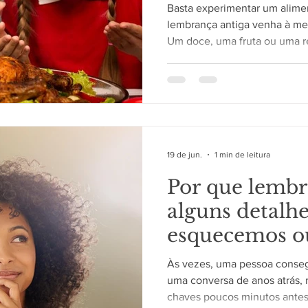
Basta experimentar um alime
lembrança antiga venha à me
Um doce, uma fruta ou uma re
transportar a memória para 
anos. Essa experiência é c
diferentes áreas do cérebro 
Memória e sentidos caminham 
estão diretamente ligados a 
pelo processamento das emo
19 de jun.
1 min de leitura
Por que lemb
alguns detalhe
esquecemos o
Às vezes, uma pessoa conseg
uma conversa de anos atrás,
chaves poucos minutos antes