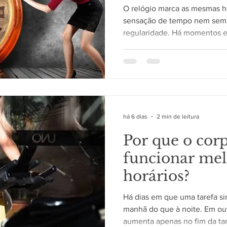
O relógio marca as mesmas ho
sensação de tempo nem sem
regularidade. Há momentos
terminar em poucos minutos,
a impressão de durar muito m
construída pelo cérebro e de
do ambiente e da própria rot
a passagem do tempo A perc
como um cronômetro interno.
há 6 dias
2 min de leitura
lembrança
Por que o cor
funcionar mel
horários?
Há dias em que uma tarefa si
manhã do que à noite. Em out
aumenta apenas no fim da tar