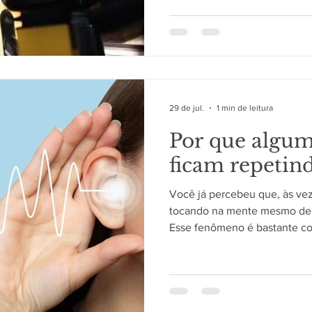
acontecem por acaso: o orga
que influencia diversas funç
relógio biológico organiza o
mecanismos capazes de sinc
estado de alerta, temperatur
e necessidade de descanso. 
29 de jul.
1 min de leitura
Por que algum
ficam repetin
Você já percebeu que, às ve
tocando na mente mesmo dep
Esse fenômeno é bastante c
durante atividades rotineiras
realizar tarefas domésticas. 
curiosidade, ele faz parte d
cérebro. Como o cérebro regi
uma melodia repetidamente, d