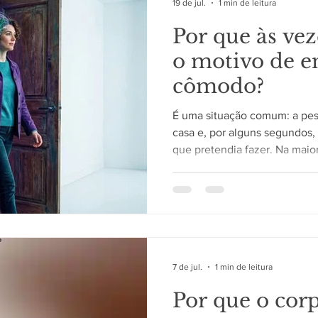
19 de jul.
1 min de leitura
Por que às ve
o motivo de 
cômodo?
É uma situação comum: a pe
casa e, por alguns segundos
que pretendia fazer. Na maio
retorna pouco depois, mas e
despertar curiosidade sobre
e da atenção. O cérebro org
todo Durante as atividades di
grande quantidade de estím
mudar de ambiente ou direci
7 de jul.
1 min de leitura
Por que o cor