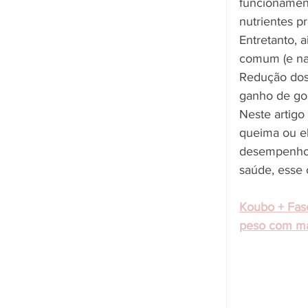
funcionament
nutrientes p
Entretanto, 
comum (e nat
Redução dos
ganho de gor
Neste artigo
queima ou e
desempenho 
saúde, esse 
Koubo + Fase
peso com ma