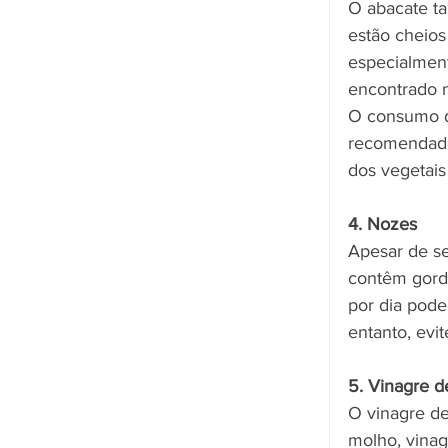
O abacate t
estão cheios
especialment
encontrado n
O consumo d
recomendado,
dos vegetais
4. Nozes
Apesar de se
contêm gord
por dia pode
entanto, evi
5. Vinagre 
O vinagre de
molho, vinag