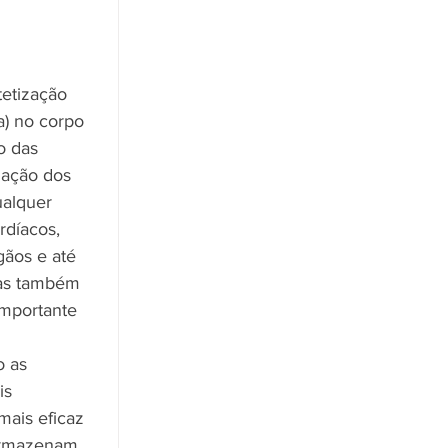
etização 
) no corpo 
o das 
zação dos 
ualquer 
rdíacos, 
gãos e até 
cas também 
mportante 
 as 
is 
mais eficaz 
 armazenam 