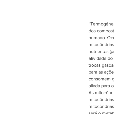
“Termogênese
dos composto
humano. Ocor
mitocôndrias
nutrientes (
atividade do
trocas gasos
para as açõe
consomem gr
aliada para o
As mitocôndr
mitocôndrias
mitocôndrias
será o metab