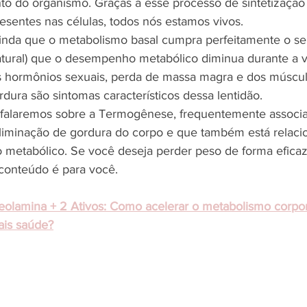
o do organismo. Graças a esse processo de sintetização
resentes nas células, todos nós estamos vivos. 
ainda que o metabolismo basal cumpra perfeitamente o se
ural) que o desempenho metabólico diminua durante a vi
 hormônios sexuais, perda de massa magra e dos múscul
dura são sintomas característicos dessa lentidão. 
 falaremos sobre a Termogênese, frequentemente associa
liminação de gordura do corpo e que também está relaci
metabólico. Se você deseja perder peso de forma efica
conteúdo é para você.
olamina + 2 Ativos: Como acelerar o metabolismo corpor
is saúde?