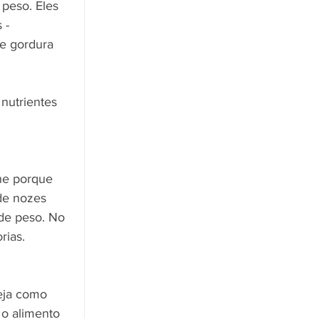
peso. Eles 
​- 
e gordura 
nutrientes 
he porque 
de nozes 
 de peso. No 
rias.
eja como 
 o alimento 