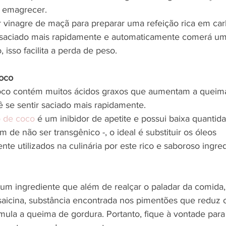
a emagrecer.
 vinagre de maçã para preparar uma refeição rica em carb
ir saciado mais rapidamente e automaticamente comerá u
 isso facilita a perda de peso.
coco
oco contém muitos ácidos graxos que aumentam a queima 
 se sentir saciado mais rapidamente.
o de coco
 é um inibidor de apetite e possui baixa quantid
m de não ser transgênico -, o ideal é substituir os óleos 
nte utilizados ​​na culinária por este rico e saboroso ingre
um ingrediente que além de realçar o paladar da comida
icina, substância encontrada nos pimentões que reduz o
ula a queima de gordura. Portanto, fique à vontade para 