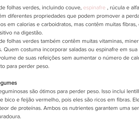
de folhas verdes, incluindo couve, 
espinafre
 , rúcula e alf
têm diferentes propriedades que podem promover a perda
xos em calorias e carboidratos, mas contêm muitas fibras,
itivo na digestão.
de folhas verdes também contêm muitas vitaminas, minera
s. Quem costuma incorporar saladas ou espinafre em sua 
volume de suas refeições sem aumentar o número de calo
to para perder peso. 
legumes
guminosas são ótimos para perder peso. Isso inclui lentilh
de bico e feijão vermelho, pois eles são ricos em fibras. 
teor de proteínas. Ambos os nutrientes garantem uma se
uradoura.