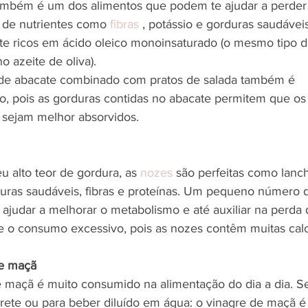
ambém é um dos alimentos que podem te ajudar a perder 
 de nutrientes como 
fibras
 , potássio e gorduras saudáveis ​
e ricos em ácido oleico monoinsaturado (o mesmo tipo d
o azeite de oliva).
e abacate combinado com pratos de salada também é 
 pois as gorduras contidas no abacate permitem que os 
 sejam melhor absorvidos.
u alto teor de gordura, as
nozes
 são perfeitas como lanc
uras saudáveis, fibras e proteínas. Um pequeno número 
 ajudar a melhorar o metabolismo e até auxiliar na perda
te o consumo excessivo, pois as nozes contêm muitas calo
de maçã
 maçã é muito consumido na alimentação do dia a dia. S
rete ou para beber diluído em água: o vinagre de maçã é