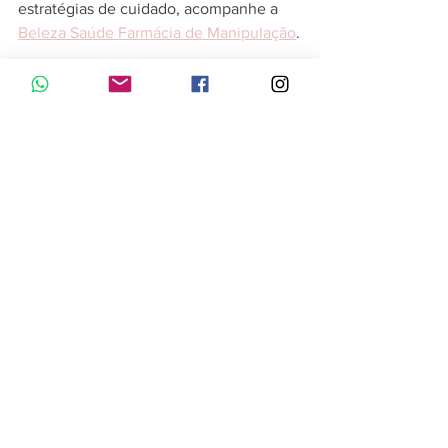
estratégias de cuidado, acompanhe a 
Beleza Saúde Farmácia de Manipulação
.
Este conteúdo foi produzido pela 
equipe editorial da Beleza Saúde 
Farmácia de Manipulação, empresa 
responsável pelo ecossistema formado 
por eFarmaPet, Botica Zen, 
eFarmaShop e Farmácia H, com foco 
em educação em saúde, bem-estar, 
qualidade de vida e personalização do 
cuidado.
Revisão Técnica
Este conteúdo foi revisado 
tecnicamente por:
Dra. Iluska Torezani