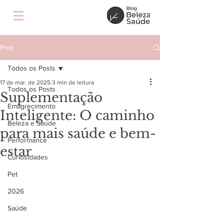
Post
Todos os Posts
17 de mar. de 2025
3 min de leitura
Todos os Posts
Suplementação
Emagrecimento
Inteligente: O caminho
Beleza e Saúde
para mais saúde e bem-
Performance
estar
Curiosidades
Pet
2026
Saúde