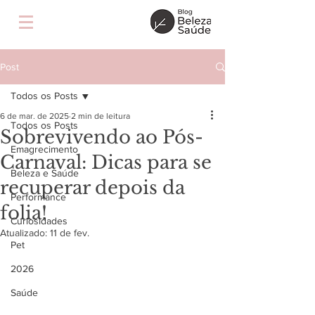
Post
Todos os Posts
6 de mar. de 2025
2 min de leitura
Todos os Posts
Sobrevivendo ao Pós-
Emagrecimento
Carnaval: Dicas para se
Beleza e Saúde
recuperar depois da
Performance
folia!
Curiosidades
Atualizado:
11 de fev.
Pet
2026
Saúde