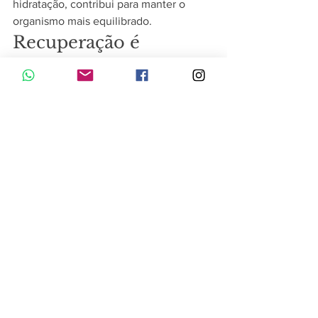
hidratação, contribui para manter o 
organismo mais equilibrado.
Recuperação é 
processo, não urgência
O período pós-Carnaval é um convite 
para reorganizar hábitos e retomar o 
autocuidado. Não se trata de medidas 
radicais ou “soluções rápidas”, mas sim 
de ajustes consistentes que favorecem 
o equilíbrio do corpo ao longo dos dias 
seguintes.
Se desejar conhecer conteúdos 
educativos sobre estratégias de bem-
estar e cuidados personalizados, acesse 
o site da 
Beleza Saúde Farmácia de 
Manipulação
 e explore orientações 
voltadas para uma rotina mais 
equilibrada.