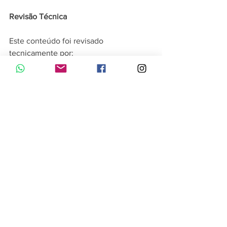
Revisão Técnica
Este conteúdo foi revisado 
tecnicamente por:
Dra. Iluska Torezani
Responsável Técnica – CRF-SP 34.808
Farmacêutica responsável pela 
supervisão técnica das atividades da 
Beleza Saúde Farmácia de Manipulação.
Saúde