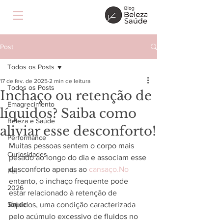
Post
Todos os Posts
17 de fev. de 2025
2 min de leitura
Todos os Posts
Inchaço ou retenção de
Emagrecimento
líquidos? Saiba como
Beleza e Saúde
aliviar esse desconforto!
Performance
Muitas pessoas sentem o corpo mais 
Curiosidades
pesado ao longo do dia e associam esse 
desconforto apenas ao 
cansaço.No
Pet
entanto, o inchaço frequente pode 
2026
estar relacionado à retenção de 
Saúde
líquidos, uma condição caracterizada 
pelo acúmulo excessivo de fluidos no 