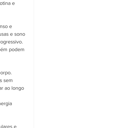
otina e 
nso e 
usas e sono 
rogressivo.
mbém podem 
corpo.
os sem 
ar ao longo 
ergia 
ulares e 