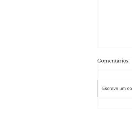
Comentários
Escreva um co
Por que a
render me