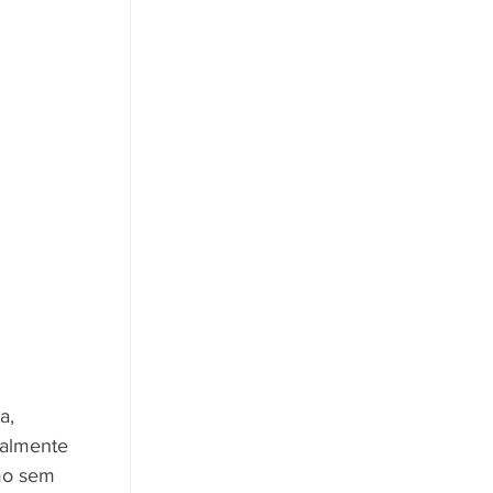
a, 
palmente 
mo sem 