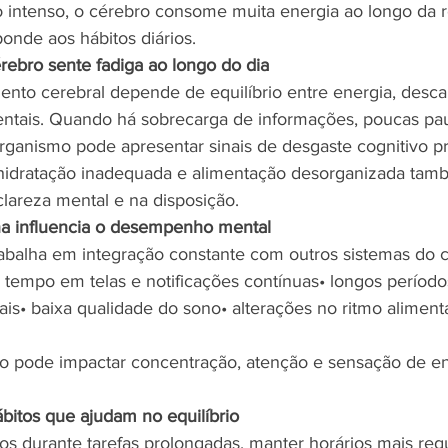
co intenso, o cérebro consome muita energia ao longo da r
nde aos hábitos diários.
rebro sente fadiga ao longo do dia
nto cerebral depende de equilíbrio entre energia, desca
ntais. Quando há sobrecarga de informações, poucas pa
 organismo pode apresentar sinais de desgaste cognitivo p
 hidratação inadequada e alimentação desorganizada ta
 clareza mental e na disposição.
na influencia o desempenho mental
abalha em integração constante com outros sistemas do 
 tempo em telas e notificações contínuas• longos períod
is• baixa qualidade do sono• alterações no ritmo aliment
o pode impactar concentração, atenção e sensação de en
itos que ajudam no equilíbrio
alos durante tarefas prolongadas, manter horários mais reg