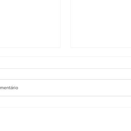
mentário
lguns dias parecem
Por que fazer pausa
nos que outros?
ajudar a manter a
concentração?