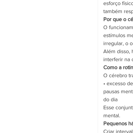
esforço físi
também respo
Por que o cé
O funcioname
estímulos me
irregular, o
Além disso,
interferir na
Como a roti
O cérebro tr
• excesso de
pausas menta
do dia
Esse conjunt
mental.
Pequenos háb
Criar interv