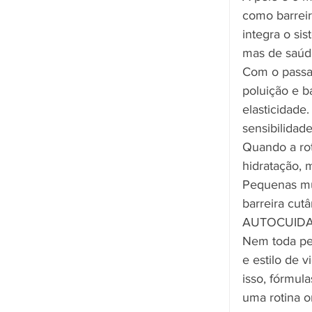
como barreir
integra o si
mas de saúd
Com o passar
poluição e b
elasticidade
sensibilida
Quando a rot
hidratação, 
Pequenas mu
barreira cut
AUTOCUIDA
Nem toda pel
e estilo de 
isso, fórmul
uma rotina or