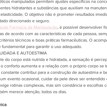
icos manipulados permitem ajustes específicos na conc
gentes hidratantes e substâncias que auxiliam na manuten
 elasticidade. O objetivo não é prometer resultados imedi
dado direcionado e seguro.
aúde Farmácia de Manipulação
, é possível desenvolver f
as de acordo com as características de cada pessoa, sem
critérios técnicos e boas práticas farmacêuticas. O aco
 é fundamental para garantir o uso adequado.
CUIDADA E AUTOESTIMA
e do corpo está nutrida e hidratada, a sensação é percept
o conforto aumenta e a relação com o próprio corpo se t
constante contribui para a construção de autoestima e b
um evento ocasional, cuidar da pele deve ser entendido
exige rotinas complexas, mas sim constância e escolhas c
bém merece atenção, todos os dias.
nica