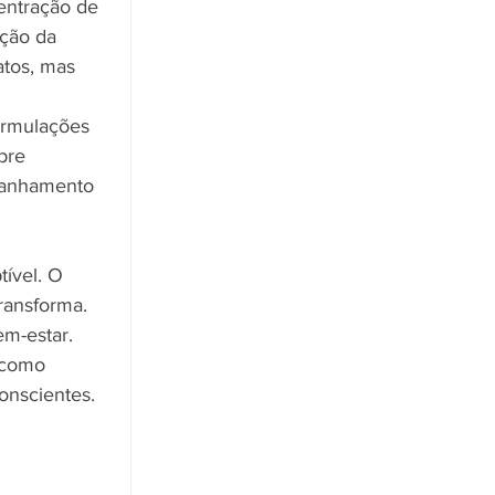
entração de 
ção da 
atos, mas 
ormulações 
pre 
mpanhamento 
ível. O 
ransforma. 
em-estar.
 como 
onscientes. 