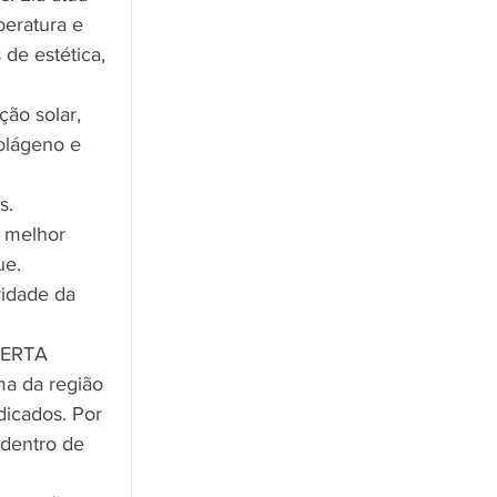
peratura e 
de estética, 
ão solar, 
olágeno e 
s.
 melhor 
ue. 
idade da 
CERTA
a da região 
dicados. Por 
 dentro de 