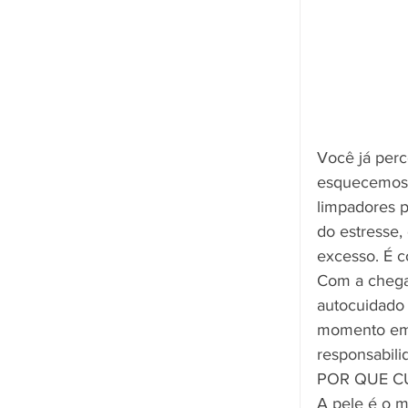
Você já perc
esquecemos 
limpadores p
do estresse,
excesso. É c
Com a chegad
autocuidado 
momento em 
responsabili
POR QUE C
A pele é o m