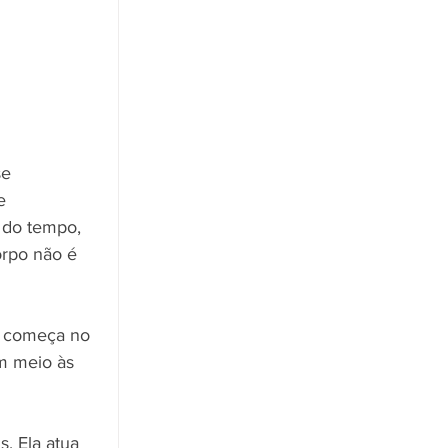
e 
e 
 do tempo, 
orpo não é 
 
E começa no 
m meio às 
. Ela atua 