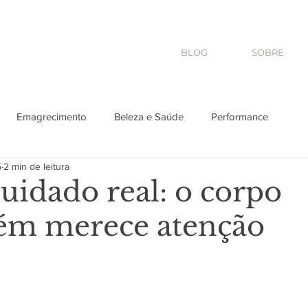
BLOG
SOBRE
Emagrecimento
Beleza e Saúde
Performance
5
2 min de leitura
s
Pet
2026
Saúde
uidado real: o corpo
ém merece atenção