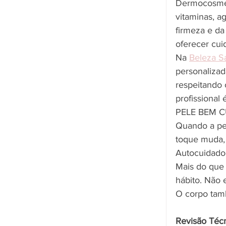
Dermocosmét
vitaminas, a
firmeza e da
oferecer cui
Na 
Beleza S
personalizad
respeitando 
profissional
PELE BEM 
Quando a pel
toque muda, 
Autocuidado 
Mais do que 
hábito. Não 
O corpo tam
Revisão Téc