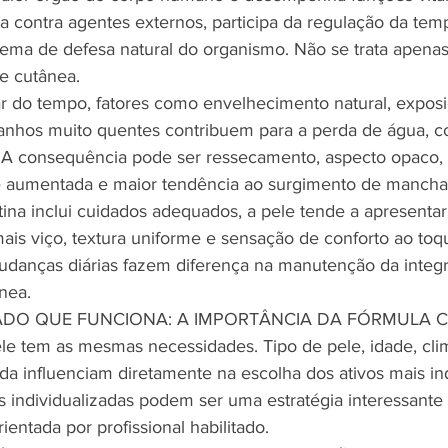
a contra agentes externos, participa da regulação da tem
stema de defesa natural do organismo. Não se trata apenas 
e cutânea.
 do tempo, fatores como envelhecimento natural, exposiç
anhos muito quentes contribuem para a perda de água, c
. A consequência pode ser ressecamento, aspecto opaco, 
de aumentada e maior tendência ao surgimento de mancha
ina inclui cuidados adequados, a pele tende a apresentar
mais viço, textura uniforme e sensação de conforto ao toq
danças diárias fazem diferença na manutenção da integr
ânea.
DO QUE FUNCIONA: A IMPORTÂNCIA DA FÓRMULA 
e tem as mesmas necessidades. Tipo de pele, idade, clim
vida influenciam diretamente na escolha dos ativos mais in
as individualizadas podem ser uma estratégia interessante
ientada por profissional habilitado.