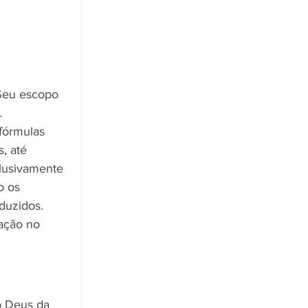
 Seu escopo 
. 
fórmulas 
, até 
clusivamente 
o os 
duzidos. 
ação no 
o Deus da 