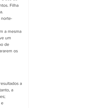
tos. Filha 
a. 
 norte-
iam a mesma 
uve um 
ho de 
ararem os 
 
esultados a 
anto, a 
es; 
 e 