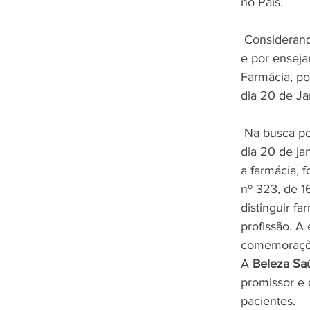
no País.
 Considerando a necessidade de unificar a comemoração do Dia do Farmacêutico 
e por enseja
Farmácia, p
dia 20 de Ja
 Na busca pela valorização e estímulo do profissional farmacêutico, a para que o 
dia 20 de ja
a farmácia, 
nº 323, de 1
distinguir f
profissão. A
comemoraçõe
A 
Beleza Sa
promissor e 
pacientes. 