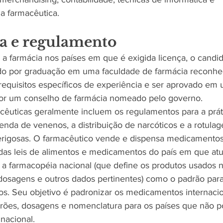
ia farmacêutica. 
a e regulamento
 a farmácia nos países em que é exigida licença, o candi
ado por graduação em uma faculdade de farmácia reconhec
requisitos específicos de experiência e ser aprovado e
or um conselho de farmácia nomeado pelo governo.
acêuticas geralmente incluem os regulamentos para a prát
venda de venenos, a distribuição de narcóticos e a rotula
erigosas. O farmacêutico vende e dispensa medicamentos
das leis de alimentos e medicamentos do país em que atua
 farmacopéia nacional (que define os produtos usados ​​n
dosagens e outros dados pertinentes) como o padrão para
s. Seu objetivo é padronizar os medicamentos internaci
drões, dosagens e nomenclatura para os países que não 
nacional.