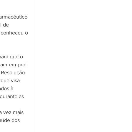
l de 
econheceu o 
tam em prol 
a Resolução 
que visa 
ados à 
durante as 
a vez mais 
aúde dos 