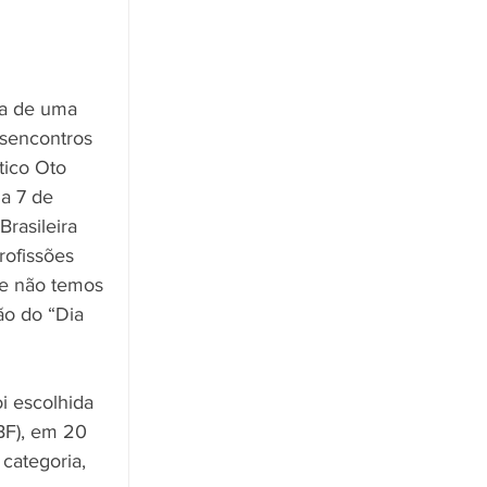
ha de uma 
sencontros 
tico Oto 
a 7 de 
rasileira 
rofissões 
ue não temos 
ão do “Dia 
BF), em 20 
 categoria, 