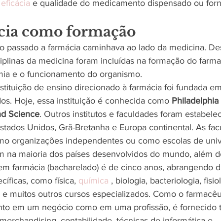
 
eficácia
 e qualidade do medicamento dispensado ou forn
cia como formação
 passado a farmácia caminhava ao lado da medicina. Des
ciplinas da medicina foram incluídas na formação do farma
ia e o funcionamento do organismo. 
nstituição de ensino direcionado à farmácia foi fundada em
os. Hoje, essa instituição é conhecida como 
Philadelphia
d Science
. Outros institutos e faculdades foram estabele
stados Unidos, Grã-Bretanha e Europa continental. As fac
omo organizações independentes ou como escolas de univ
 na maioria dos países desenvolvidos do mundo, além do
m farmácia (bacharelado) é de cinco anos, abrangendo di
cíficas, como física, 
química
 , biologia, bacteriologia, fisio
 e muitos outros cursos especializados. Como o farmacêut
anto em um negócio como em uma profissão, é fornecido 
merchandising, contabilidade, técnicas de informática e 