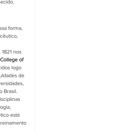
ecido. 
sa forma, 
cêutico, 
 1821 nos 
 College of 
cidos logo 
uldades de 
ersidades, 
 Brasil.
sciplinas 
logia, 
ico está 
treinamento 