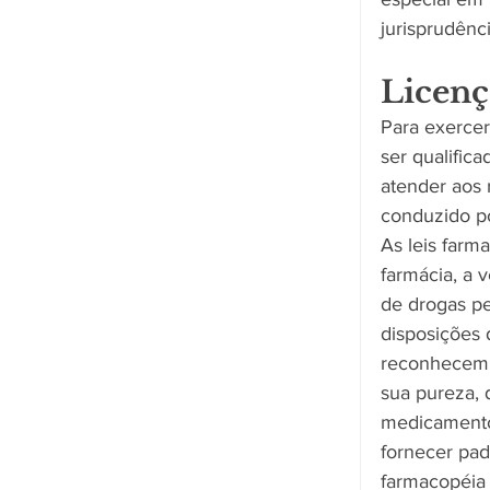
jurisprudênc
Licenç
Para exercer
ser qualific
atender aos 
conduzido p
As leis farm
farmácia, a 
de drogas p
disposições 
reconhecem a
sua pureza, 
medicamento
fornecer pa
farmacopéia 