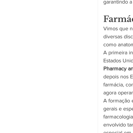
garantindo a
Farmá
Vimos que no
diversas dis
como anatom
A primeira i
Estados Unid
Pharmacy an
depois nos E
farmácia, c
agora operam
A formação e
gerais e espe
farmacologia
envolvido t
especial em 