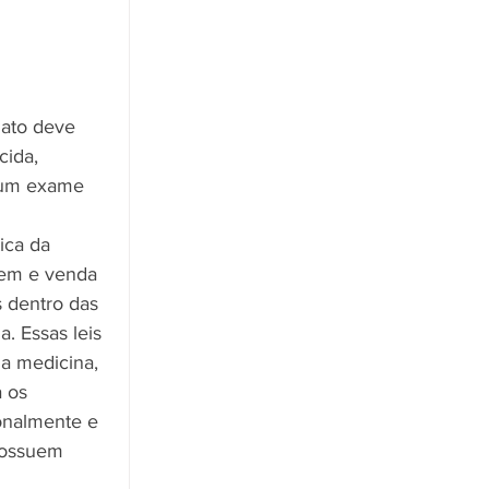
dato deve 
ida, 
m um exame 
ica da 
gem e venda 
 dentro das 
. Essas leis 
a medicina, 
 os 
onalmente e 
possuem 