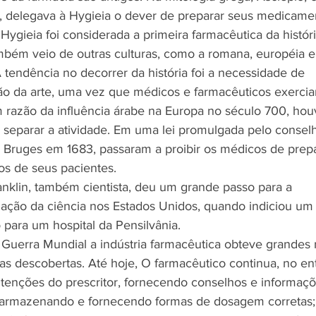
, delegava à Hygieia o dever de preparar seus medicamen
Hygieia foi considerada a primeira farmacêutica da históri
mbém veio de outras culturas, como a romana, européia e
 tendência no decorrer da história foi a necessidade de 
ção da arte, uma vez que médicos e farmacêuticos exerc
m razão da influência árabe na Europa no século 700, ho
separar a atividade. Em uma lei promulgada pelo consel
 Bruges em 1683, passaram a proibir os médicos de prep
s de seus pacientes. 
nklin, também cientista, deu um grande passo para a 
ização da ciência nos Estados Unidos, quando indiciou um
 para um hospital da Pensilvânia. 
uerra Mundial a indústria farmacêutica obteve grandes r
vas descobertas. Até hoje, O farmacêutico continua, no ent
ntenções do prescritor, fornecendo conselhos e informaçõ
 armazenando e fornecendo formas de dosagem corretas;