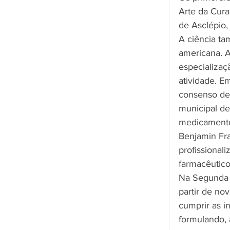
Arte da Cura
de Asclépio, 
A ciência ta
americana. A
especializa
atividade. E
consenso de 
municipal de
medicamento
Benjamin Fra
profissional
farmacêutico
Na Segunda G
partir de no
cumprir as i
formulando,