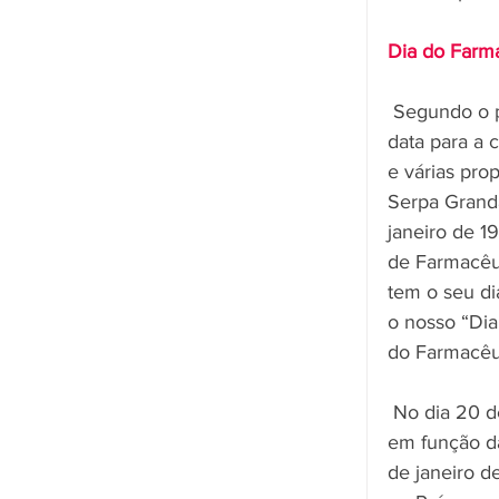
Dia do Farm
 Segundo o p
data para a
e várias pro
Serpa Granda
janeiro de 1
de Farmacêut
tem o seu di
o nosso “Dia
do Farmacêu
 No dia 20 de janeiro é comemorado o Dia do Farmacêutico. A data foi escolhida 
em função da
de janeiro de