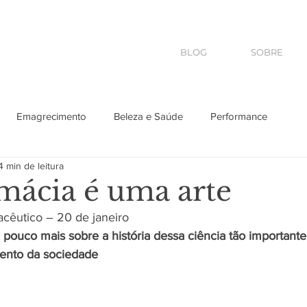
BLOG
SOBRE
Emagrecimento
Beleza e Saúde
Performance
4 min de leitura
s
Pet
2026
Saúde
mácia é uma arte
cêutico – 20 de janeiro
ouco mais sobre a história dessa ciência tão importante
ento da sociedade 