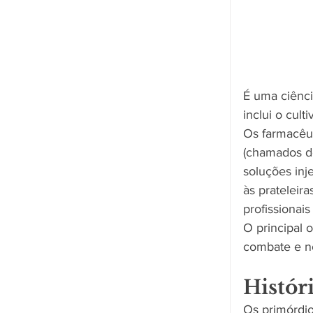
É uma ciênci
inclui o cul
Os farmacêut
(chamados d
soluções inj
às prateleira
profissionai
O principal
combate e no
Histór
Os primórdio